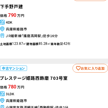
ＪＲ山陽本線「三原駅」徒歩9分
土地面積
建物面積
築年数
349.02㎡
159.99㎡
築54年
中古戸建て
お気に入り追加
下手野戸建
790
価格
万円
4DK
兵庫県姫路市
ＪＲ姫新線「播磨高岡駅」徒歩16分
土地面積
建物面積
築年数
123.87㎡
85.28㎡
築42年
中古マンション
お気に入り追加