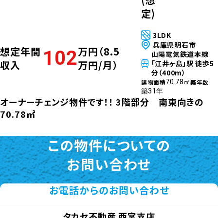
利
回
価格
980
10.40
万円
り
%
(想
外観
定)
3LDK
外観
兵庫県明石市
想定年間
万円（8.5
102
山陽電気鉄道本線
収入
万円/月）
「江井ヶ島」駅 徒歩5
外観
分（400m）
建物面積
築年数
70.78㎡
築31年
外観
オーナーチェンジ物件です！！ 3階部分 南東向きの
70.78㎡
外観