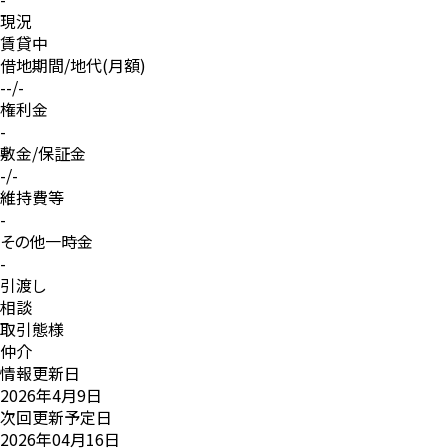
-
管理形態/員
全部委託
国土法届出
-
条件等
-
現況
賃貸中
借地期間/地代(月額)
--/-
権利金
-
敷金/保証金
-/-
維持費等
-
その他一時金
-
引渡し