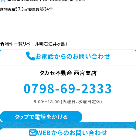
プレステージ姫路西飾磨 703号室
780
価格
万円
3LDK
兵庫県姫路市
山陽電気鉄道網干線「西飾磨駅」徒歩2分
建物面積
築年数
57.3㎡
築34年
物件一覧
リベール明石江井ヶ島 I
お電話からのお問い合わせ
タカセ不動産 西宮支店
0798-69-2333