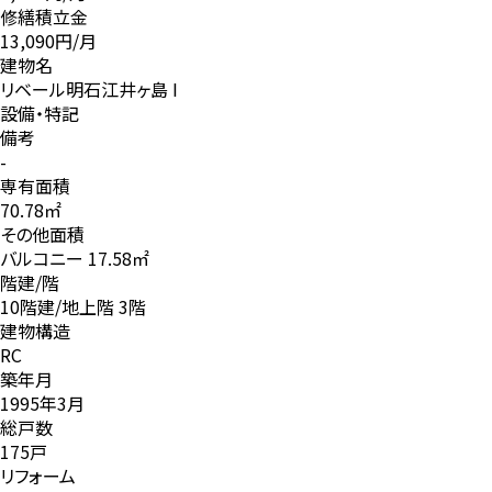
売マンション
価格
980万円
平米単価
138,000円
管理費等
4,170円/月
修繕積立金
13,090円/月
建物名
リベール明石江井ヶ島 I
設備・特記
備考
-
専有面積
70.78㎡
その他面積
バルコニー 17.58㎡
階建/階
10階建/地上階 3階