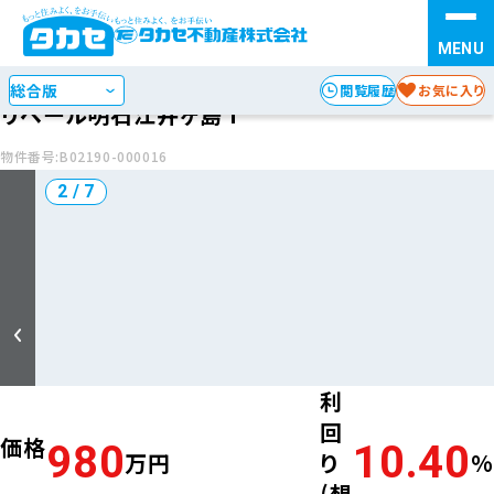
情報提供日:2026年3月23日
次回更新日:2026年04月16日
お探しの種別を選択
STEP 1
中古マンション
閲覧履歴
お気に入り
リベール明石江井ヶ島 I
検索方法を選択
STEP 2
物件番号:B02190-000016
3 / 7
エリア
沿線・駅
からさがす
からさがす
地図
からさがす