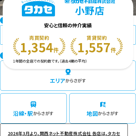
小野店
お探しの種別を選択
STEP 1
安心と信頼の仲介実績
売買契約
賃貸契約
1,354
1,557
件
件
検索方法を選択
STEP 2
1年間の全店での契約数です。（過去4期の平均）
エリア
からさがす
沿線・駅
地図
からさがす
からさがす
2026年3月より、関西ネット不動産株式会社 各店は、タカセ