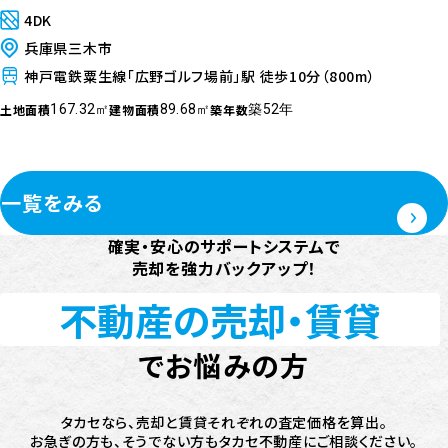
4DK
兵庫県三木市
神戸電鉄粟生線「広野ゴルフ場前」駅 徒歩10分（800m）
土地面積
建物面積
築年数
167.32㎡
89.68㎡
築52年
一覧をみる
確実・安心のサポートシステムで
売却を強力バックアップ！
不動産の売却・賃貸
で
お悩みの方
タカセなら、売却と賃貸それぞれの査定価格を算出。
お急ぎの方も、そうでない方もタカセ不動産にご相談ください。