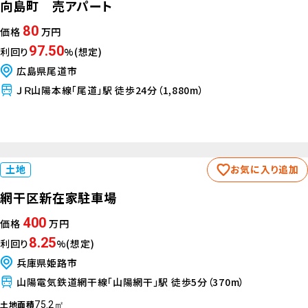
向島町 売アパート
80
価格
万円
97.50
利回り
%(想定)
広島県尾道市
ＪＲ山陽本線「尾道」駅 徒歩24分（1,880m）
土地
お気に入り追加
網干区新在家駐車場
400
価格
万円
8.25
利回り
%(想定)
兵庫県姫路市
山陽電気鉄道網干線「山陽網干」駅 徒歩5分（370m）
土地面積
75.2㎡