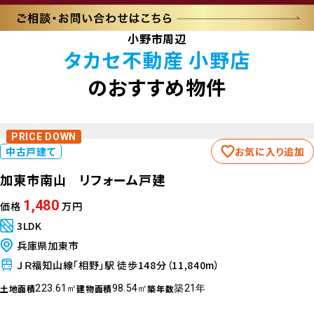
小野市周辺
タカセ不動産 小野店
のおすすめ物件
PRICE DOWN
中古戸建て
お気に入り追加
加東市南山 リフォーム戸建
1,480
価格
万円
3LDK
兵庫県加東市
ＪＲ福知山線「相野」駅 徒歩148分（11,840m）
土地面積
建物面積
築年数
223.61㎡
98.54㎡
築21年