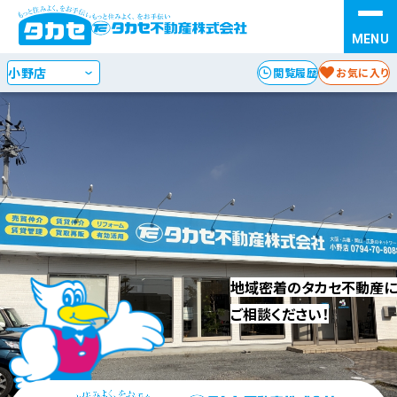
お探しの種別を選択
STEP 1
閲覧履歴
お気に入り
検索方法を選択
STEP 2
エリア
沿線・駅
からさがす
からさがす
地図
からさがす
地域密着のタカセ不動産に
ご相談ください！