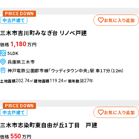
PRICE DOWN
中古戸建て
お気に入り追加
三木市吉川町みなぎ台 リノベ戸建
1,180
価格
万円
5LDK
兵庫県三木市
神戸電鉄公園都市線「ウッディタウン中央」駅 車17分（12m）
土地面積
建物面積
築年数
202.74㎡
119.24㎡
築27年
PRICE DOWN
中古戸建て
お気に入り追加
三木市志染町東自由が丘1丁目 戸建
550
価格
万円