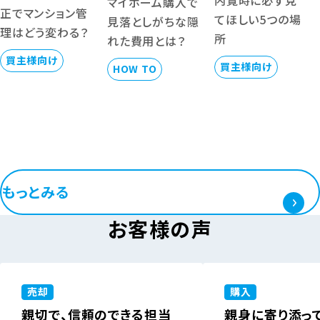
マイホーム購入で
正でマンション管
てほしい5つの場
見落としがちな隠
理はどう変わる？
所
れた費用とは？
買主様向け
買主様向け
HOW TO
もっとみる
お客様の声
売却
購入
親切で、信頼のできる担当
親身に寄り添っ