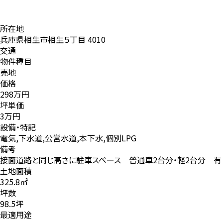
所在地
兵庫県相生市相生５丁目 4010
交通
物件種目
売地
価格
298万円
坪単価
3万円
設備・特記
電気,下水道,公営水道,本下水,個別LPG
備考
接面道路と同じ高さに駐車スペース 普通車2台分・軽2台分 有
土地面積
325.8㎡
坪数
98.5坪
最適用途