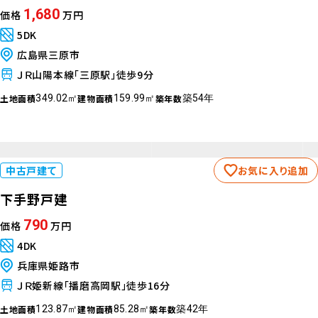
1,680
価格
万円
5DK
広島県三原市
ＪＲ山陽本線「三原駅」徒歩9分
土地面積
建物面積
築年数
349.02㎡
159.99㎡
築54年
中古戸建て
お気に入り追加
下手野戸建
790
価格
万円
4DK
兵庫県姫路市
ＪＲ姫新線「播磨高岡駅」徒歩16分
土地面積
建物面積
築年数
123.87㎡
85.28㎡
築42年