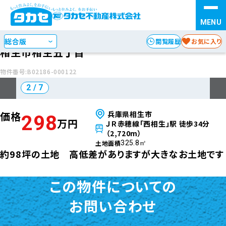
情報提供日:2026年6月12日
次回更新日:2026年06月27日
お探しの種別を選択
STEP 1
土地
閲覧履歴
お気に入り
相生市相生五丁目
検索方法を選択
STEP 2
物件番号:B02186-000122
3 / 7
エリア
沿線・駅
からさがす
からさがす
価格
兵庫県相生市
298
万円
ＪＲ赤穂線「西相生」駅 徒歩34分
地図
（2,720m）
からさがす
土地面積
325.8㎡
約98坪の土地 高低差がありますが大きなお土地です
この物件についての
お問い合わせ