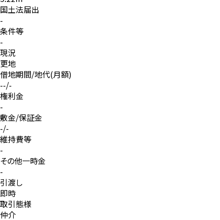
国土法届出
-
条件等
-
現況
更地
借地期間/地代(月額)
--/-
権利金
-
敷金/保証金
-/-
維持費等
-
その他一時金
-
引渡し
即時
取引態様
仲介