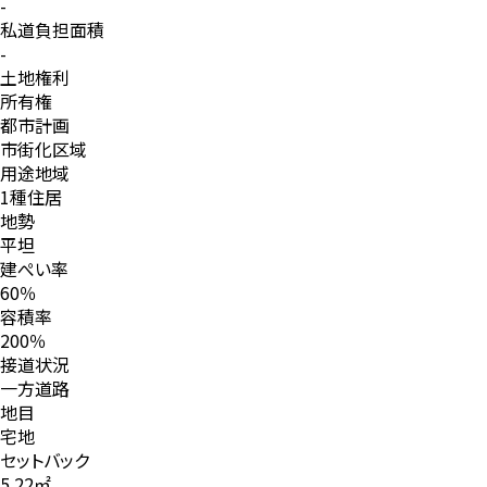
-
私道負担面積
-
土地権利
所有権
都市計画
市街化区域
用途地域
1種住居
地勢
平坦
建ぺい率
60％
容積率
200％
接道状況
一方道路
地目
宅地
セットバック
5.22㎡