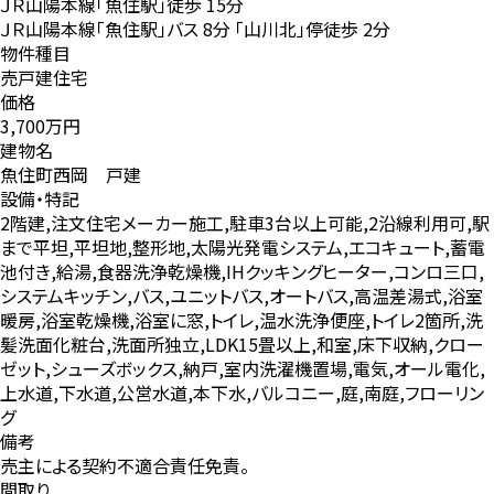
ＪＲ山陽本線「魚住駅」徒歩 15分
ＪＲ山陽本線「魚住駅」バス 8分 「山川北」停徒歩 2分
物件種目
売戸建住宅
価格
3,700万円
建物名
魚住町西岡 戸建
設備・特記
2階建,注文住宅メーカー施工,駐車3台以上可能,2沿線利用可,駅
まで平坦,平坦地,整形地,太陽光発電システム,エコキュート,蓄電
池付き,給湯,食器洗浄乾燥機,IHクッキングヒーター,コンロ三口,
システムキッチン,バス,ユニットバス,オートバス,高温差湯式,浴室
暖房,浴室乾燥機,浴室に窓,トイレ,温水洗浄便座,トイレ2箇所,洗
髪洗面化粧台,洗面所独立,LDK15畳以上,和室,床下収納,クロー
ゼット,シューズボックス,納戸,室内洗濯機置場,電気,オール電化,
上水道,下水道,公営水道,本下水,バルコニー,庭,南庭,フローリン
グ
備考
売主による契約不適合責任免責。
間取り