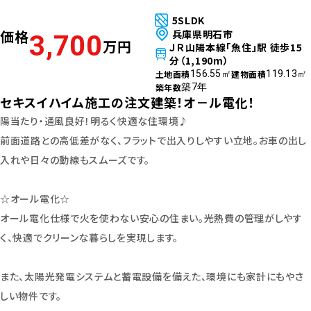
5SLDK
価格
兵庫県明石市
3,700
万円
ＪＲ山陽本線「魚住」駅 徒歩15
分（1,190m）
土地面積
建物面積
156.55㎡
119.13㎡
築年数
築7年
セキスイハイム施工の注文建築！オ－ル電化！
陽当たり・通風良好！明るく快適な住環境♪
前面道路との高低差がなく、フラットで出入りしやすい立地。お車の出し
入れや日々の動線もスムーズです。
☆オール電化☆
オール電化仕様で火を使わない安心の住まい。光熱費の管理がしやす
く、快適でクリーンな暮らしを実現します。
また、太陽光発電システムと蓄電設備を備えた、環境にも家計にもやさ
しい物件です。