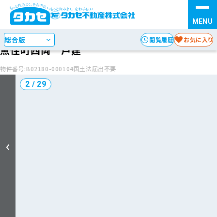
情報提供日:2026年6月1日
次回更新日:2026年08月15日
お探しの種別を選択
STEP 1
中古戸建て
閲覧履歴
お気に入り
魚住町西岡 戸建
検索方法を選択
STEP 2
物件番号:B02180-000104
国土法届出不要
3 / 29
エリア
沿線・駅
からさがす
からさがす
地図
からさがす