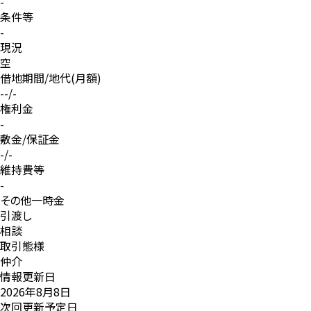
-
条件等
-
現況
空
借地期間/地代(月額)
--/-
権利金
-
敷金/保証金
-/-
維持費等
-
その他一時金
引渡し
相談
取引態様
仲介
情報更新日
2026年8月8日
次回更新予定日