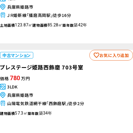
兵庫県姫路市
ＪＲ姫新線「播磨高岡駅」徒歩16分
土地面積
建物面積
築年数
123.87㎡
85.28㎡
築42年
中古マンション
お気に入り追加
プレステージ姫路西飾磨 703号室
780
価格
万円
3LDK
兵庫県姫路市
山陽電気鉄道網干線「西飾磨駅」徒歩2分
建物面積
築年数
57.3㎡
築34年