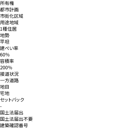
所有権
都市計画
市街化区域
用途地域
1種住居
地勢
平坦
建ぺい率
60％
容積率
200％
接道状況
一方道路
地目
宅地
セットバック
-
国土法届出
国土法届出不要
建築確認番号