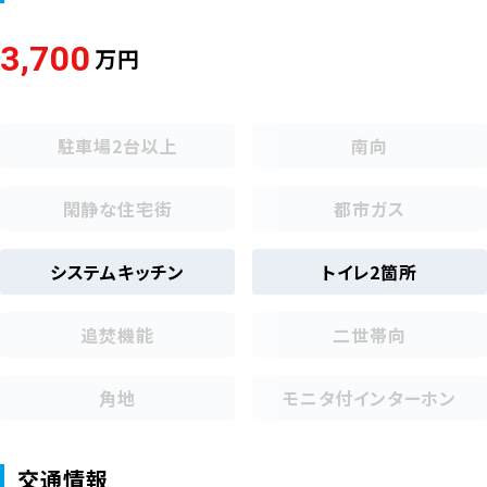
3,700
万円
駐車場2台以上
南向
閑静な住宅街
都市ガス
システムキッチン
トイレ2箇所
追焚機能
二世帯向
角地
モニタ付インターホン
交通情報