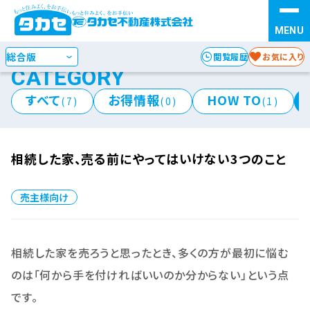
豆知識コラム
お探しの種別を選択
STEP 1
閲覧履歴
お気に入り
CATEGORY
検索方法を選択
STEP 2
すべて
お得情報
HOW TO
(7)
(0)
(1)
エリア
沿線・駅
からさがす
からさがす
相続した家、売る前にやってはいけない3つのこと
地図
からさがす
売主様向け
相続した家を売ろうと思ったとき、多くの方が最初に悩む
のは「何から手を付ければいいのか分からない」という点
です。